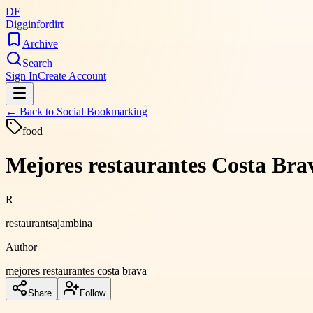
DF
Digginfordirt
Archive
Search
Sign In
Create Account
← Back to
Social Bookmarking
food
Mejores restaurantes Costa Brav
R
restaurantsajambina
Author
mejores restaurantes costa brava
Share
Follow