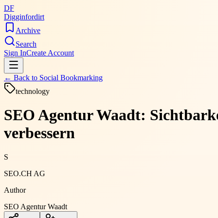
DF
Digginfordirt
Archive
Search
Sign In
Create Account
← Back to
Social Bookmarking
technology
SEO Agentur Waadt: Sichtbarkei
verbessern
S
SEO.CH AG
Author
SEO Agentur Waadt