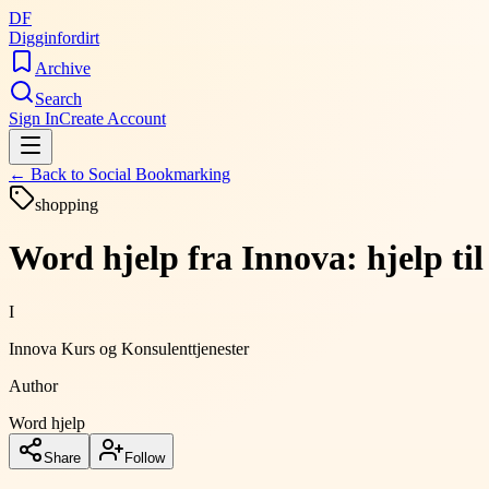
DF
Digginfordirt
Archive
Search
Sign In
Create Account
← Back to
Social Bookmarking
shopping
Word hjelp fra Innova: hjelp til
I
Innova Kurs og Konsulenttjenester
Author
Word hjelp
Share
Follow