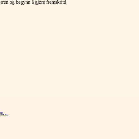
rren og begynn å gjøre fremskritt!
des…