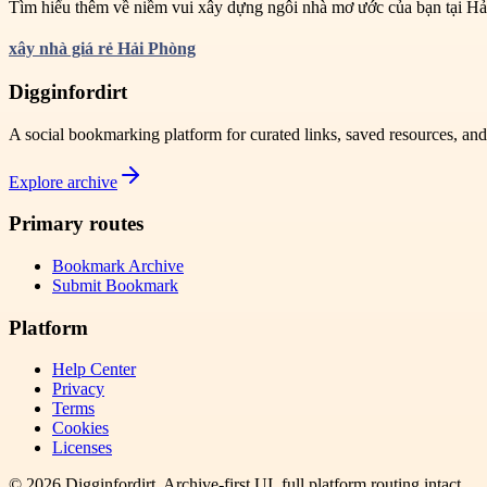
Tìm hiểu thêm về niềm vui xây dựng ngôi nhà mơ ước của bạn tại Hải
xây nhà giá rẻ Hải Phòng
Digginfordirt
A social bookmarking platform for curated links, saved resources, an
Explore archive
Primary routes
Bookmark Archive
Submit Bookmark
Platform
Help Center
Privacy
Terms
Cookies
Licenses
©
2026
Digginfordirt
. Archive-first UI, full platform routing intact.