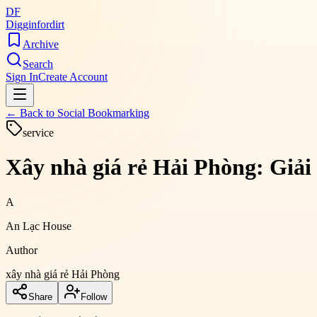
DF
Digginfordirt
Archive
Search
Sign In
Create Account
← Back to
Social Bookmarking
service
Xây nhà giá rẻ Hải Phòng: Giải
A
An Lạc House
Author
xây nhà giá rẻ Hải Phòng
Share
Follow